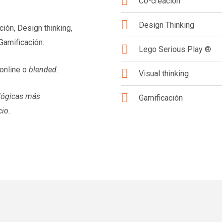
Co-creación
Design Thinking
ión, Design thinking,
Gamificación.
Lego Serious Play ®
 online o
blended.
Visual thinking
lógicas más
Gamificación
io.