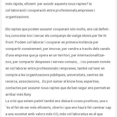
més ràpida, eficient per assolir aquests nous reptes? la
col·laboració i cooperació entre professionals,empreses i
organitzacions.
Els reptes que podem assumir cooperant són molts, ens cal definir-
los,concretar-los i cercar els companys de viatge idonis per fer-hi
front. Podem col·laborar i cooperar en primera instància per
compartir coneixement, per innovar, per vendre a través dels canals
d’una empresa que ja opera en un territori, per internacionalitzar-
nos, per compartir despeses i serveis comuns,… I no pensem només
en col·laborar entre professionals i empreses, també cal tenir en
compte a les organitzacions públiques, universitats, centres de
recerca, associacions,.. Es pot sumar el know how, expertise,
contactes per assumir nous reptes que de ben segur ens permetran
arribar més lluny.
La crisi que estem patint també ens deixarà coses positives, una n
´és el fet de ser més eficients, oberts i que ens haurà fet caminar cap
a una societat amb valors més CO, més col·laboratius en el que