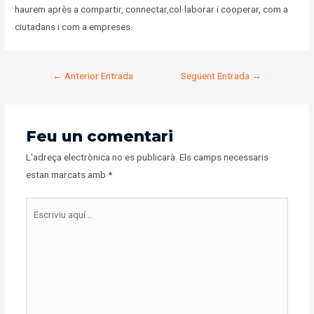
haurem après a compartir, connectar,col·laborar i cooperar, com a
ciutadans i com a empreses.
←
Anterior Entrada
Següent Entrada
→
Feu un comentari
L'adreça electrònica no es publicarà.
Els camps necessaris
estan marcats amb
*
Escriviu
aquí…