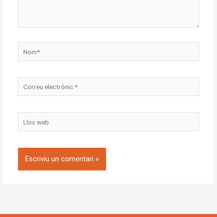
Nom*
Correu
electrònic
*
Lloc
web