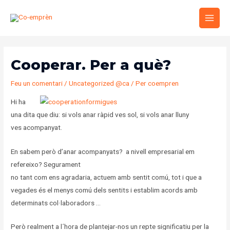
Vés
Main
al
Men
contingut
Navegació
d'entrades
Cooperar. Per a què?
Feu un comentari
/
Uncategorized @ca
/ Per
coempren
Hi ha
una dita que diu: si vols anar ràpid ves sol, si vols anar lluny
ves acompanyat.
En sabem però d’anar acompanyats? a nivell empresarial em
refereixo? Segurament
no tant com ens agradaria, actuem amb sentit comú, tot i que a
vegades és el menys comú dels sentits i establim acords amb
determinats col·laboradors …
Però realment a l´hora de plantejar-nos un repte significatiu per la