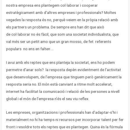
nostra empresa ens plantegem col·laborar i cooperar
estratègicament amb d’altres empreses i professionals? Moltes
vegades la resposta és no, perquè veiem en la pròpia relació amb
els partners un problema. De sempre ens han dit que això
de col·laborar no és fàcil, que som una societat individualista, que
val més ser un petit amo que un gran mosso, de fet referents
populars no ens en falten …
I avui amb els reptes que ens planteja la societat, ens ho podem
permetre d’anar sols? la resposta depèn evidentment de l’activitat
que desenvolupem, de l’empresa que tinguem però genèricament la
resposta seria no. El món està canviant a ritme molt accelerat,
internet ha facilitat la comunicació i relació de les persones a nivell
global i el món de l’empresa n’és el seu viu reflex.
Les empreses, organitzacions i professionals han d’adaptar-s’hi i
materialment no hi ha temps ni recursos per incorporar talent per fer
front i resoldre tots els reptes que es plantegen. Quina és la fórmula