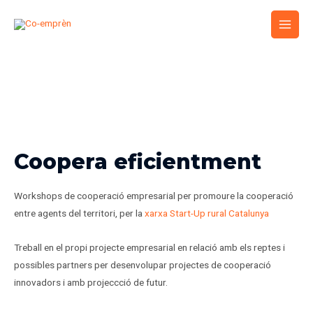
Vés
Main
al
Men
contingut
Coopera eficientment
Workshops de cooperació empresarial per promoure la cooperació
entre agents del territori, per la
xarxa Start-Up rural Catalunya
Treball en el propi projecte empresarial en relació amb els reptes i
possibles partners per desenvolupar projectes de cooperació
innovadors i amb projeccció de futur.