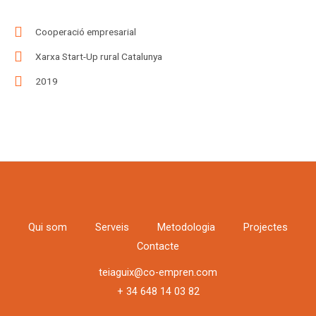
Cooperació empresarial
Xarxa Start-Up rural Catalunya
2019
Qui som
Serveis
Metodologia
Projectes
Contacte
teiaguix@co-empren.com
+ 34 648 14 03 82