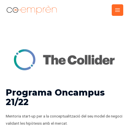
Vés
Main
al
Men
contingut
Programa Oncampus
21/22
Mentoria start-up per a la conceptualització del seu model de negoci
validant les hipòtesis amb el mercat.